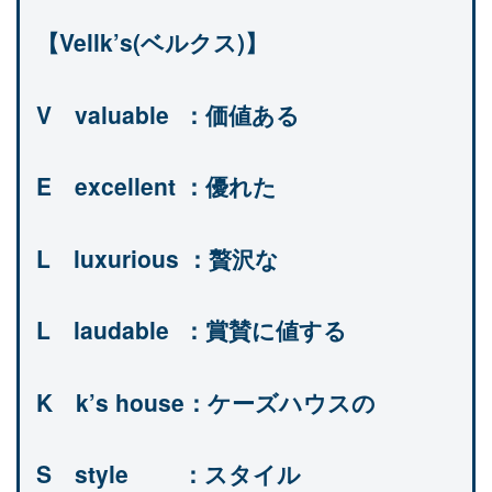
【Vellk’s(ベルクス)】
V　valuable  ：価値ある
E　excellent ：優れた
L　luxurious ：贅沢な
L　laudable  ：賞賛に値する
K　k’s house：ケーズハウスの
S　style        ：スタイル