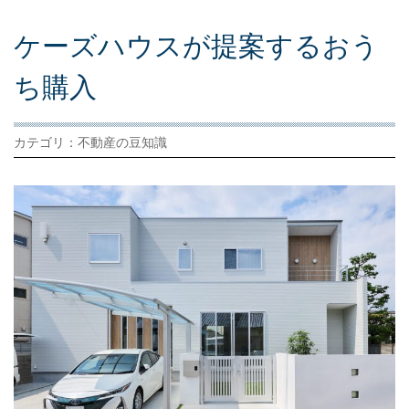
ケ
ー
ズ
ハ
ウ
ス
が
提
案
す
る
お
う
ち
購
入
カテゴリ：不動産の豆知識