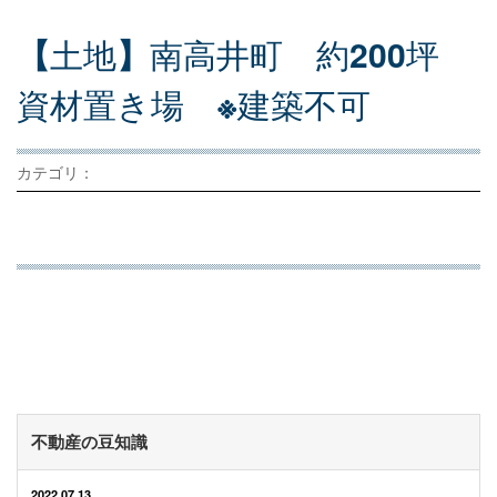
【
土
地
】
南
高
井
町
約
200
坪
資
材
置
き
場
※
建
築
不
可
カテゴリ：
不動産の豆知識
2022.07.13