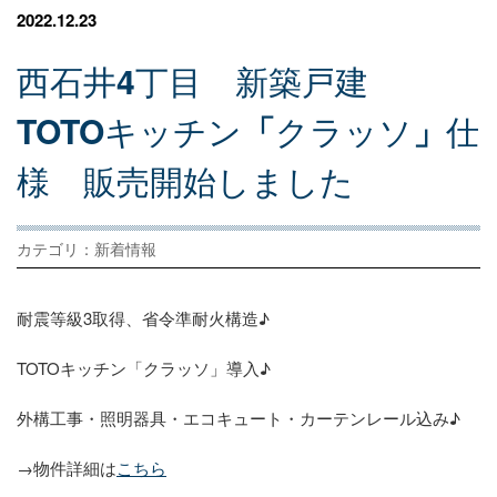
2022.12.23
西
石
井
4
丁
目
新
築
戸
建
TOTO
キ
ッ
チ
ン
「
ク
ラ
ッ
ソ
」
仕
様
販
売
開
始
し
ま
し
た
カテゴリ：新着情報
耐震等級3取得、省令準耐火構造♪
TOTOキッチン「クラッソ」導入♪
外構工事・照明器具・エコキュート・カーテンレール込み♪
→物件詳細は
こちら