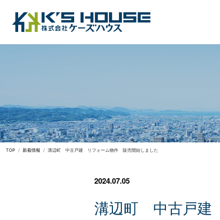
TOP
新着情報
溝辺町 中古戸建 リフォーム物件 販売開始しました
2024.07.05
溝
辺
町
中
古
戸
建