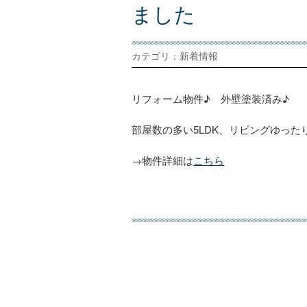
ま
し
た
カテゴリ：新着情報
リフォーム物件♪ 外壁塗装済み♪
部屋数の多い5LDK、リビングゆったり1
→物件詳細は
こちら