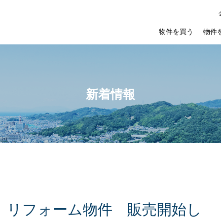
物件を買う
物件
新着情報
リ
フ
ォ
ー
ム
物
件
販
売
開
始
し