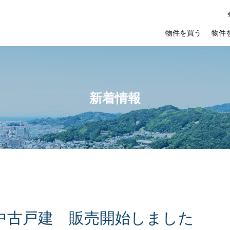
物件を買う
物件
新着情報
中
古
戸
建
販
売
開
始
し
ま
し
た