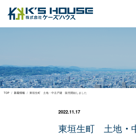
TOP
新着情報
東垣生町 土地・中古戸建 販売開始しました
2022.11.17
東
垣
生
町
土
地
・