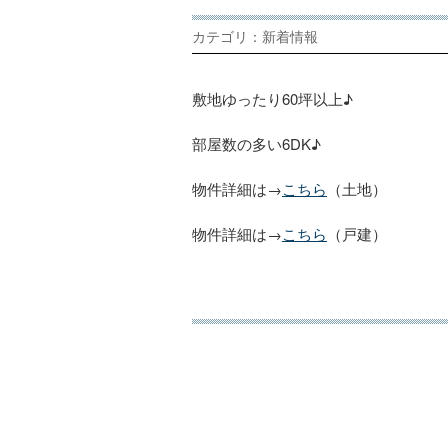
カテゴリ：新着情報
敷地ゆったり60坪以上♪
部屋数の多い6DK♪
物件詳細は→
こちら
（土地）
物件詳細は→
こちら
（戸建）