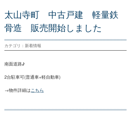
太
山
寺
町
中
古
戸
建
軽
量
鉄
骨
造
販
売
開
始
し
ま
し
た
カテゴリ：新着情報
南面道路♪
2台駐車可(普通車+軽自動車)
→物件詳細は
こちら