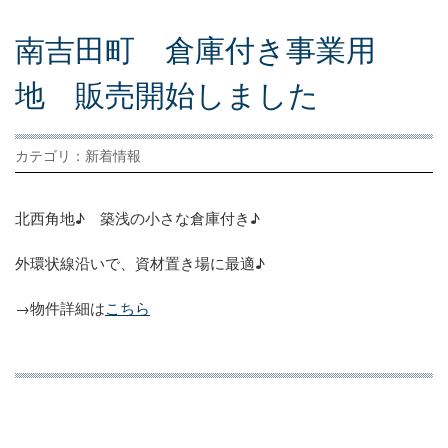
南
吉
田
町
倉
庫
付
き
事
業
用
地
販
売
開
始
し
ま
し
た
カテゴリ：新着情報
北西角地♪ 築浅の小さな倉庫付き♪
外環状線沿いで、資材置き場に最適♪
→物件詳細は
こちら