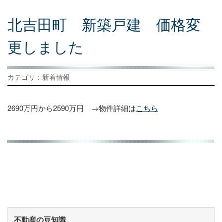
北
吉
田
町
新
築
戸
建
価
格
変
更
し
ま
し
た
カテゴリ：新着情報
2690万円から2590万円 →物件詳細は
こちら
不動産の豆知識