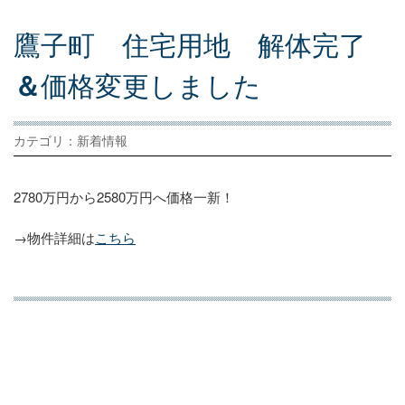
鷹
子
町
住
宅
用
地
解
体
完
了
＆
価
格
変
更
し
ま
し
た
カテゴリ：新着情報
2780万円から2580万円へ価格一新！
→物件詳細は
こちら