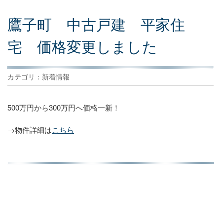
鷹
子
町
中
古
戸
建
平
家
住
宅
価
格
変
更
し
ま
し
た
カテゴリ：新着情報
500万円から300万円へ価格一新！
→物件詳細は
こちら