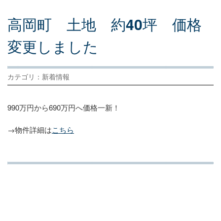
高
岡
町
土
地
約
40
坪
価
格
変
更
し
ま
し
た
カテゴリ：新着情報
990万円から690万円へ価格一新！
→物件詳細は
こちら