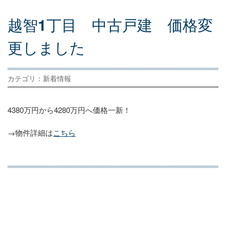
越
智
1
丁
目
中
古
戸
建
価
格
変
更
し
ま
し
た
カテゴリ：新着情報
4380万円から4280万円へ価格一新！
→物件詳細は
こちら