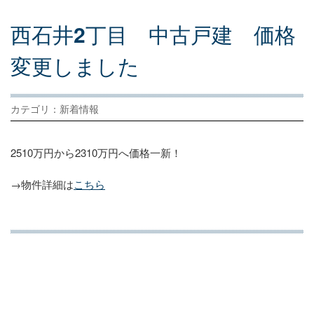
西
石
井
2
丁
目
中
古
戸
建
価
格
変
更
し
ま
し
た
カテゴリ：新着情報
2510万円から2310万円へ価格一新！
→物件詳細は
こちら