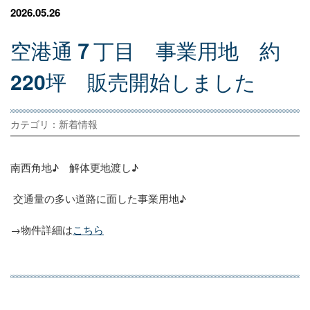
2026.05.26
空
港
通
７
丁
目
事
業
用
地
約
220
坪
販
売
開
始
し
ま
し
た
カテゴリ：新着情報
南西角地♪ 解体更地渡し♪
交通量の多い道路に面した事業用地♪
→物件詳細は
こちら