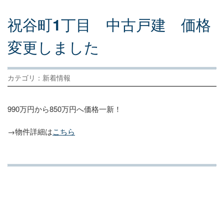
祝
谷
町
1
丁
目
中
古
戸
建
価
格
変
更
し
ま
し
た
カテゴリ：新着情報
990万円から850万円へ価格一新！
→物件詳細は
こちら