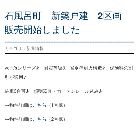
石
風
呂
町
新
築
戸
建
2
区
画
販
売
開
始
し
ま
し
た
カテゴリ：新着情報
vellk’sシリーズ♪ 耐震等級3、省令準耐火構造♪ 保険料の割
引が適用♪
駐車3台可♪ 照明器具・カーテンレール込み♪
→物件詳細は
こちら
（1号棟）
→物件詳細は
こちら
（2号棟）