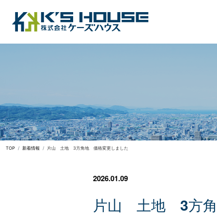
TOP
新着情報
片山 土地 3方角地 価格変更しました
2026.01.09
片
山
土
地
3
方