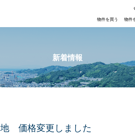
物件を買う
物件
新着情報
角
地
価
格
変
更
し
ま
し
た