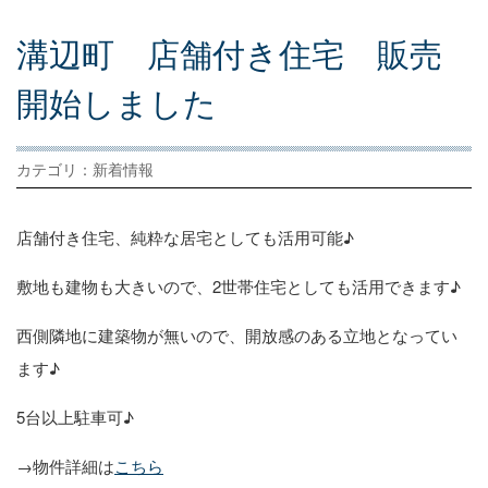
溝
辺
町
店
舗
付
き
住
宅
販
売
開
始
し
ま
し
た
カテゴリ：新着情報
店舗付き住宅、純粋な居宅としても活用可能♪
敷地も建物も大きいので、2世帯住宅としても活用できます♪
西側隣地に建築物が無いので、開放感のある立地となってい
ます♪
5台以上駐車可♪
→物件詳細は
こちら