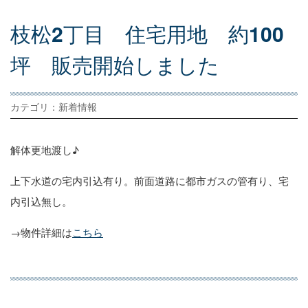
枝
松
2
丁
目
住
宅
用
地
約
100
坪
販
売
開
始
し
ま
し
た
カテゴリ：新着情報
解体更地渡し♪
上下水道の宅内引込有り。前面道路に都市ガスの管有り、宅
内引込無し。
→物件詳細は
こちら