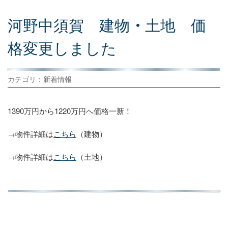
河
野
中
須
賀
建
物
・
土
地
価
格
変
更
し
ま
し
た
カテゴリ：新着情報
1390万円から1220万円へ価格一新！
→物件詳細は
こちら
（建物）
→物件詳細は
こちら
（土地）