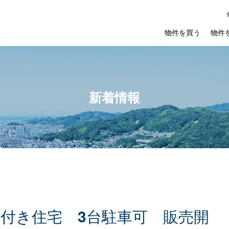
物件を買う
物件
新着情報
所
付
き
住
宅
3
台
駐
車
可
販
売
開