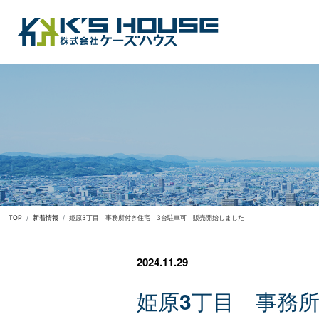
TOP
新着情報
姫原3丁目 事務所付き住宅 3台駐車可 販売開始しました
2024.11.29
姫
原
3
丁
目
事
務