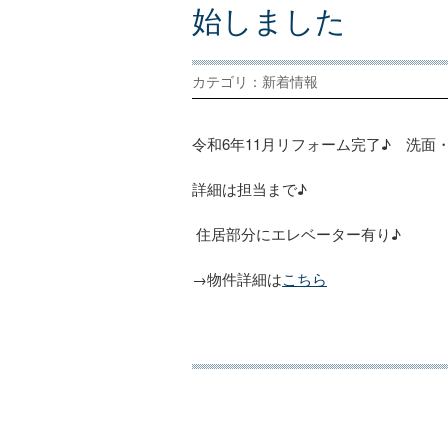
始
し
ま
し
た
カテゴリ：新着情報
令和6年11月リフォーム完了♪ 洗面
詳細は担当まで♪
住居部分にエレベーター有り♪
→物件詳細は
こちら