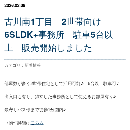
2026.02.08
古
川
南
1
丁
目
2
世
帯
向
け
6SLDK+
事
務
所
駐
車
5
台
以
上
販
売
開
始
し
ま
し
た
カテゴリ：新着情報
部屋数が多く2世帯住宅として活用可能♪ 5台以上駐車可♪
出入口も有り、独立した事務所として使えるお部屋有り♪
最寄りバス停まで徒歩1分圏内♪
→物件詳細は
こちら