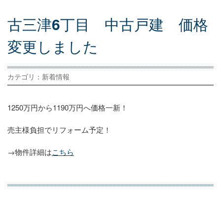
古
三
津
6
丁
目
中
古
戸
建
価
格
変
更
し
ま
し
た
カテゴリ：新着情報
1250万円から1190万円へ価格一新！
売主様負担でリフォーム予定！
→物件詳細は
こちら