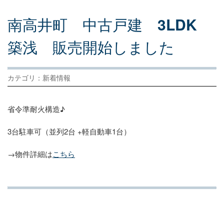
南
高
井
町
中
古
戸
建
3LDK
築
浅
販
売
開
始
し
ま
し
た
カテゴリ：新着情報
省令準耐火構造♪
3台駐車可（並列2台 +軽自動車1台）
→物件詳細は
こちら