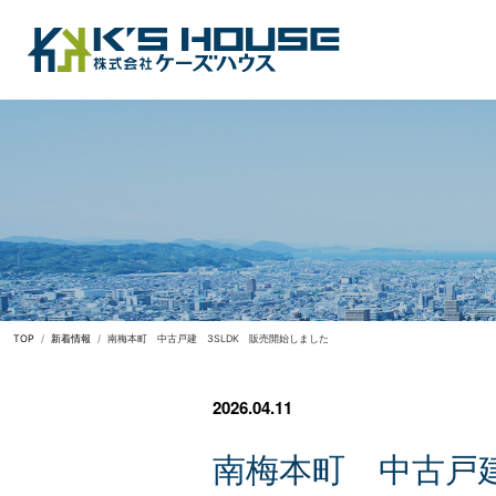
TOP
新着情報
南梅本町 中古戸建 3SLDK 販売開始しました
2026.04.11
南
梅
本
町
中
古
戸