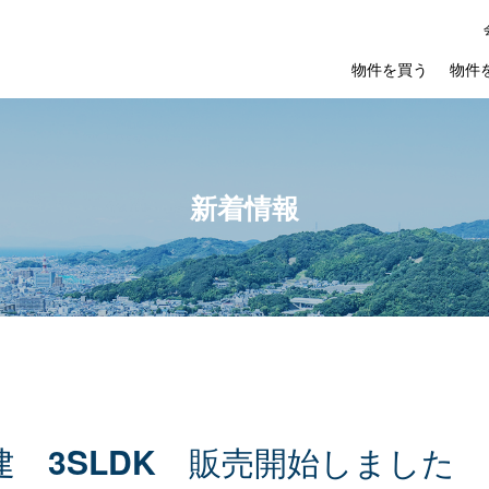
物件を買う
物件
新着情報
建
3SLDK
販
売
開
始
し
ま
し
た