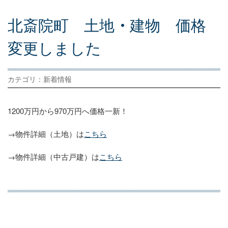
北
斎
院
町
土
地
・
建
物
価
格
変
更
し
ま
し
た
カテゴリ：新着情報
1200万円から970万円へ価格一新！
→物件詳細（土地）は
こちら
→物件詳細（中古戸建）は
こちら