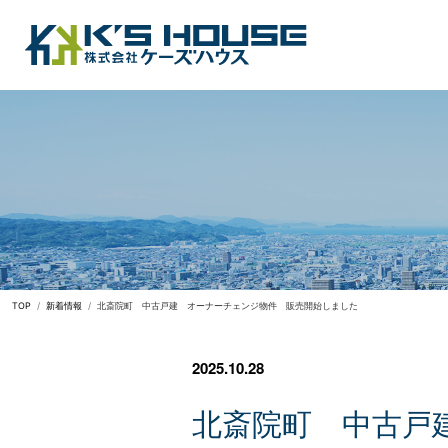
TOP
新着情報
北斎院町 中古戸建 オーナーチェンジ物件 販売開始しました
2025.10.28
北
斎
院
町
中
古
戸