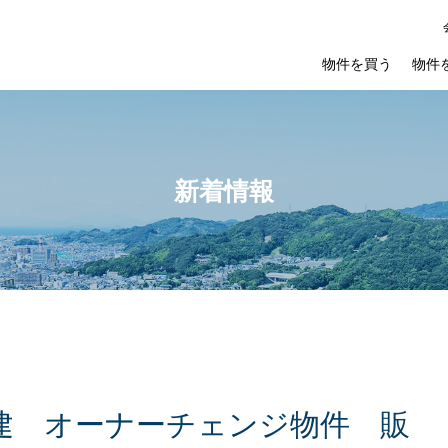
物件を買う
物件
新着情報
建
オ
ー
ナ
ー
チ
ェ
ン
ジ
物
件
販