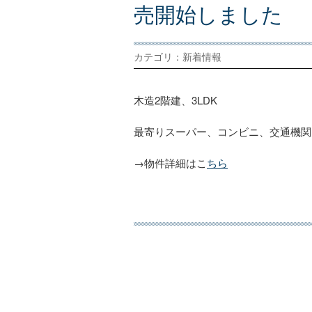
売
開
始
し
ま
し
た
カテゴリ：新着情報
木造2階建、3LDK
最寄りスーパー、コンビニ、交通機関
→物件詳細はこ
ちら