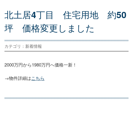
北
土
居
4
丁
目
住
宅
用
地
約
50
坪
価
格
変
更
し
ま
し
た
カテゴリ：新着情報
2000万円から1980万円へ価格一新！
→物件詳細は
こちら