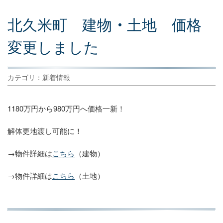
北
久
米
町
建
物
・
土
地
価
格
変
更
し
ま
し
た
カテゴリ：新着情報
1180万円から980万円へ価格一新！
解体更地渡し可能に！
→物件詳細は
こちら
（建物）
→物件詳細は
こちら
（土地）