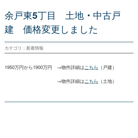
余
戸
東
5
丁
目
土
地
・
中
古
戸
建
価
格
変
更
し
ま
し
た
カテゴリ：新着情報
1950万円から1900万円 →物件詳細は
こちら
（戸建）
→物件詳細は
こちら
（土地）