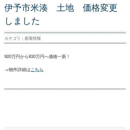
伊
予
市
米
湊
土
地
価
格
変
更
し
ま
し
た
カテゴリ：新着情報
920万円から830万円へ価格一新！
→物件詳細は
こちら