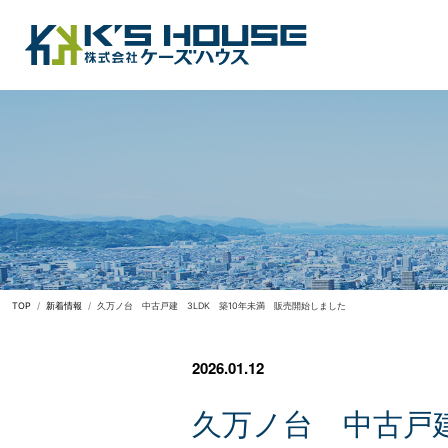
TOP
新着情報
久万ノ台 中古戸建 3LDK 築10年未満 販売開始しました
2026.01.12
久
万
ノ
台
中
古
戸