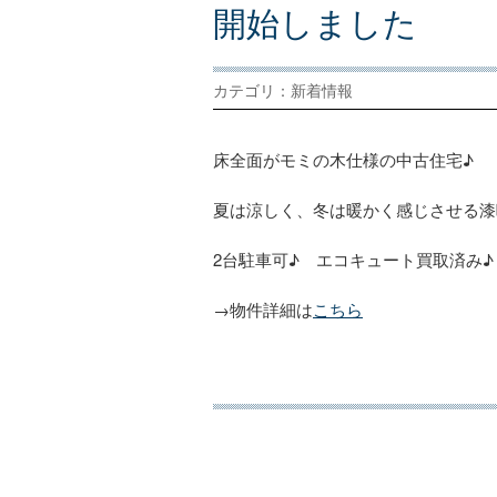
開
始
し
ま
し
た
カテゴリ：新着情報
床全面がモミの木仕様の中古住宅♪
夏は涼しく、冬は暖かく感じさせる漆
2台駐車可♪ エコキュート買取済み♪
→物件詳細は
こちら