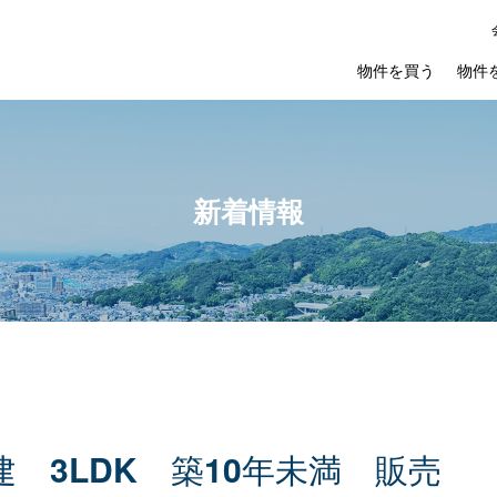
物件を買う
物件
新着情報
建
3LDK
築
10
年
未
満
販
売