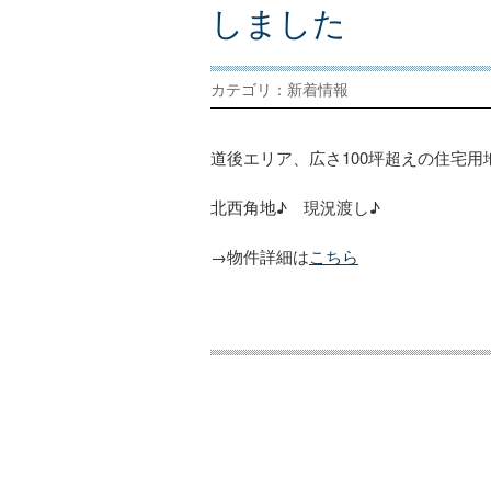
し
ま
し
た
カテゴリ：新着情報
道後エリア、広さ100坪超えの住宅用
北西角地♪ 現況渡し♪
→物件詳細は
こちら