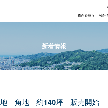
物件を買う
物件
新着情報
用
地
角
地
約
140
坪
販
売
開
始