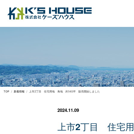
TOP
新着情報
上市2丁目 住宅用地 角地 約140坪 販売開始しました
2024.11.09
上
市
2
丁
目
住
宅