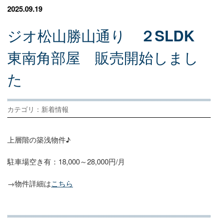
2025.09.19
ジ
オ
松
山
勝
山
通
り
２SLDK
東
南
角
部
屋
販
売
開
始
し
ま
し
た
カテゴリ：新着情報
上層階の築浅物件♪
駐車場空き有：18,000～28,000円/月
→物件詳細は
こちら